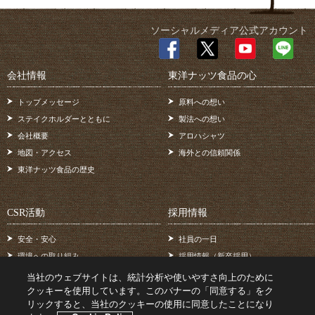
ソーシャルメディア公式アカウント
会社情報
東洋ナッツ食品の心
トップメッセージ
原料への想い
ステイクホルダーとともに
製法への想い
会社概要
アロハシャツ
地図・アクセス
海外との信頼関係
東洋ナッツ食品の歴史
CSR活動
採用情報
安全・安心
社員の一日
環境への取り組み
採用情報（新卒採用）
地域・社会のために
採用情報（中途採用）
当社のウェブサイトは、統計分析や使いやすさ向上のために
業界発展のために
採用に関するお問い合わせ
クッキーを使用しています。このバナーの「同意する」をク
リックすると、当社のクッキーの使用に同意したことになり
2度の震災を乗り越えて