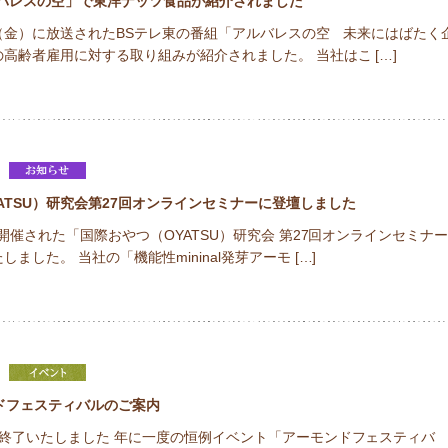
ルバレスの空」で東洋ナッツ食品が紹介されました
2日（金）に放送されたBSテレ東の番組「アルバレスの空 未来にはばたく
高齢者雇用に対する取り組みが紹介されました。 当社はこ […]
ATSU）研究会第27回オンラインセミナーに登壇しました
日に開催された「国際おやつ（OYATSU）研究会 第27回オンラインセミナ
ました。 当社の「機能性mininal発芽アーモ […]
ドフェスティバルのご案内
終了いたしました 年に一度の恒例イベント「アーモンドフェスティバ