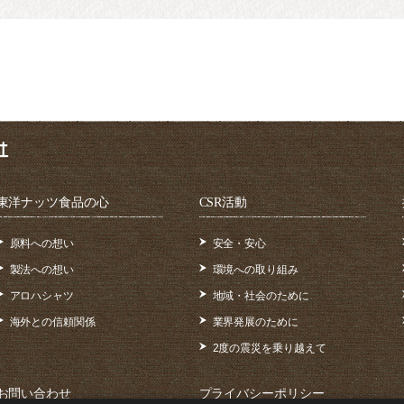
東洋ナッツ食品の心
CSR活動
原料への想い
安全・安心
製法への想い
環境への取り組み
アロハシャツ
地域・社会のために
海外との信頼関係
業界発展のために
2度の震災を乗り越えて
お問い合わせ
プライバシーポリシー