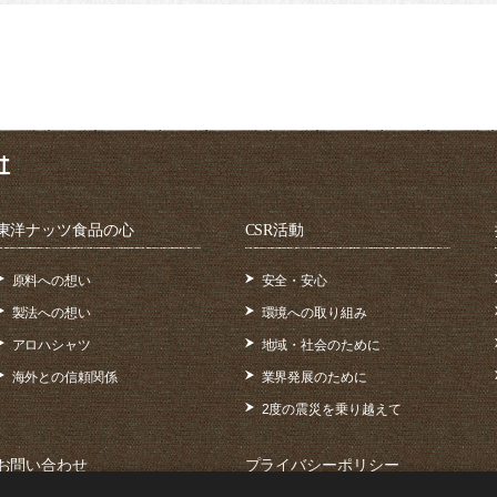
東洋ナッツ食品の心
CSR活動
原料への想い
安全・安心
製法への想い
環境への取り組み
アロハシャツ
地域・社会のために
海外との信頼関係
業界発展のために
2度の震災を乗り越えて
お問い合わせ
プライバシーポリシー