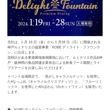
当社は、1 月 19 日（金）から 1 月28 日（日）に開催される
神戸ルミナリエの協賛事業「KOBE ディライト・ファウンテ
ン」に出店します。
花時計がある東遊園地南側園地において、ルミナリエ作品&神
戸・阪神間の食品関連企業有志による飲食ブース展開とライ
ブステージをお楽しみいただけます。
イベント会場限定で、「焦がしキャラメルナッツ」を使用し
た#なっぷれ《キャラメルクリスプナッツ》と、「フルーツミ
ックス」を使用した#白ほわん《白ホットワイン》を販売いた
します。
◆「KOBE ディライト・ファウンテン」開催概要