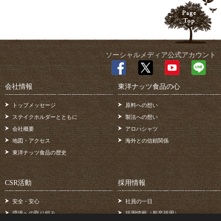
ソーシャルメディア公式アカウント
会社情報
東洋ナッツ食品の心
トップメッセージ
原料への想い
ステイクホルダーとともに
製法への想い
会社概要
アロハシャツ
地図・アクセス
海外との信頼関係
東洋ナッツ食品の歴史
CSR活動
採用情報
安全・安心
社員の一日
環境への取り組み
採用情報（新卒採用）